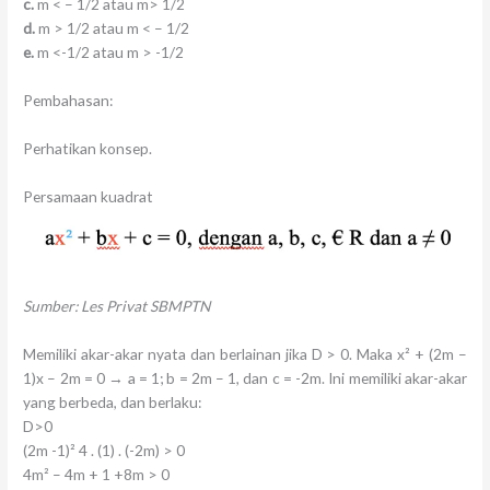
c.
m < – 1/2 atau m> 1/2
d.
m > 1/2 atau m < – 1/2
e.
m <-1/2 atau m > -1/2
Pembahasan:
Perhatikan konsep.
Persamaan kuadrat
Sumber: Les Privat SBMPTN
Memiliki akar-akar nyata dan berlainan jika D > 0. Maka x² + (2m –
1)x – 2m = 0 → a = 1; b = 2m – 1, dan c = -2m. Ini memiliki akar-akar
yang berbeda, dan berlaku:
D>0
(2m -1)² 4 . (1) . (-2m) > 0
4m² – 4m + 1 +8m > 0