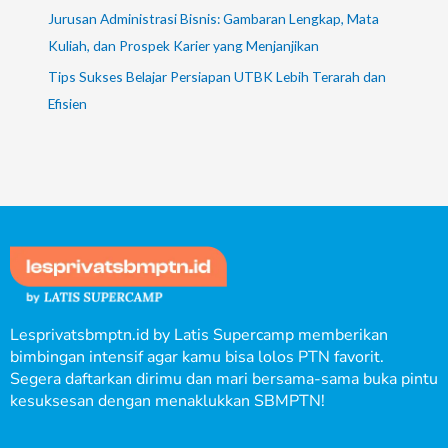
Jurusan Administrasi Bisnis: Gambaran Lengkap, Mata
Kuliah, dan Prospek Karier yang Menjanjikan
Tips Sukses Belajar Persiapan UTBK Lebih Terarah dan
Efisien
Lesprivatsbmptn.id by Latis Supercamp memberikan
bimbingan intensif agar kamu bisa lolos PTN favorit.
Segera daftarkan dirimu dan mari bersama-sama buka pintu
kesuksesan dengan menaklukkan SBMPTN!