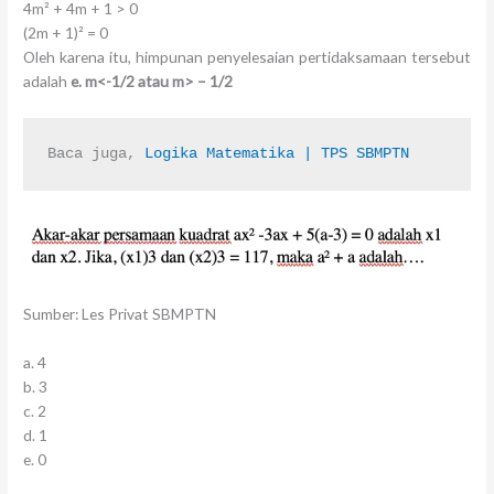
4m² + 4m + 1 > 0
(2m + 1)² = 0
Oleh karena itu, himpunan penyelesaian pertidaksamaan tersebut
adalah
e. m<-1/2 atau m> – 1/2
Baca juga, 
Logika Matematika | TPS SBMPTN
Sumber: Les Privat SBMPTN
a. 4
b. 3
c. 2
d. 1
e. 0