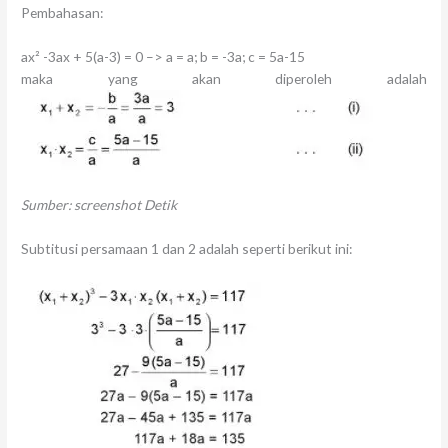
Pembahasan:
ax² -3ax + 5(a-3) = 0 –> a = a; b = -3a; c = 5a-15
maka yang akan diperoleh adalah
Sumber: screenshot Detik
Subtitusi persamaan 1 dan 2 adalah seperti berikut ini: