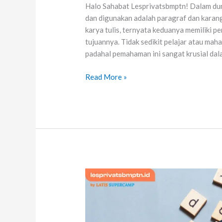
Halo Sahabat Lesprivatsbmptn! Dalam dunia
dan digunakan adalah paragraf dan karan
karya tulis, ternyata keduanya memiliki p
tujuannya. Tidak sedikit pelajar atau m
padahal pemahaman ini sangat krusial dala
Read More »
Memahami
Kalimat
Transitif
dan
Intransitif