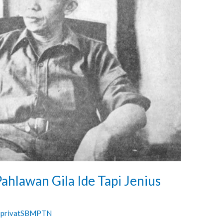
hlawan Gila Ide Tapi Jenius
sprivatSBMPTN