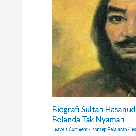
yang
Membuat
Belanda
Tak
Nyaman
Biografi Sultan Hasanu
Belanda Tak Nyaman
Leave a Comment
/
Konsep Pelajaran
/
le