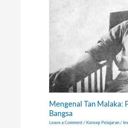
Gila
Ide
Tapi
Jenius
Bangsa
Mengenal Tan Malaka: Pa
Bangsa
Leave a Comment
/
Konsep Pelajaran
/
le