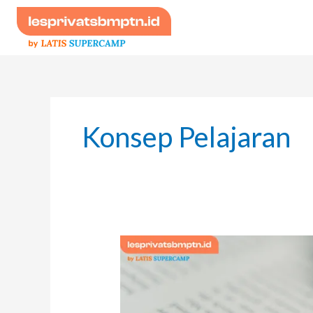
Skip
to
content
Konsep Pelajaran
Biar
Nggak
Salah
Paham,
Ini