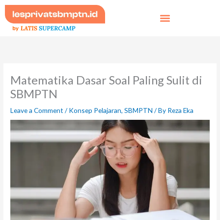
Skip
to
content
Matematika Dasar Soal Paling Sulit di
SBMPTN
Leave a Comment
/
Konsep Pelajaran
,
SBMPTN
/ By
Reza Eka