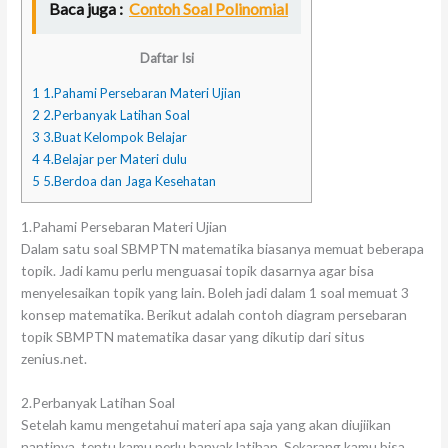
Baca juga :
Contoh Soal Polinomial
Daftar Isi
1
1.Pahami Persebaran Materi Ujian
2
2.Perbanyak Latihan Soal
3
3.Buat Kelompok Belajar
4
4.Belajar per Materi dulu
5
5.Berdoa dan Jaga Kesehatan
1.Pahami Persebaran Materi Ujian
Dalam satu soal SBMPTN matematika biasanya memuat beberapa
topik. Jadi kamu perlu menguasai topik dasarnya agar bisa
menyelesaikan topik yang lain. Boleh jadi dalam 1 soal memuat 3
konsep matematika. Berikut adalah contoh diagram persebaran
topik SBMPTN matematika dasar yang dikutip dari situs
zenius.net.
2.Perbanyak Latihan Soal
Setelah kamu mengetahui materi apa saja yang akan diujiikan
nantinya, tentu kamu perlu banyak latihan. Sekarang kamu bisa