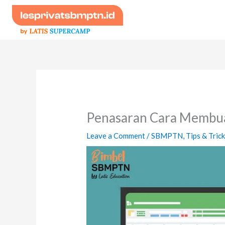
Skip
to
content
Penasaran Cara Membuat
Leave a Comment
/
SBMPTN
,
Tips & Tric