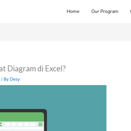
Home
Our Program
 Diagram di Excel?
k
/ By
Desy