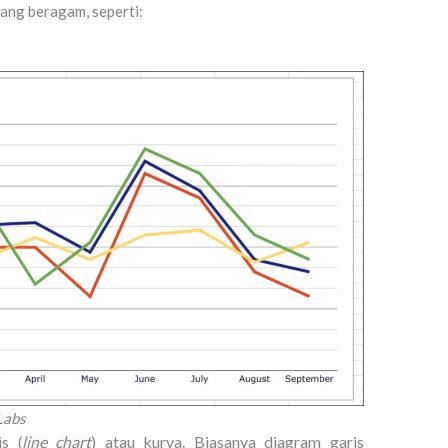
yang beragam, seperti:
Labs
line chart
) atau kurva. Biasanya diagram garis
is (