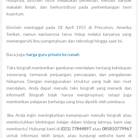
hidupnya, Einstein terus melakukan penelitian, menulis banyak
makalah ilmiah, dan berkontribusi pada perkembangan teori
kuantum.
Einstein meninggal pada 18 April 1955 di Princeton, Amerika
Serikat, namun warisannya terus hidup melalui karyanya yang
memengaruhi ilmu pengetahuan dan teknologi hingga saat ini.
Baca juga:
harga guru private ke rumah
Teks biografi memberikan gambaran mendalam tentang kehidupan
seseorang, termasuk perjuangan, pencapaian, dan pengalaman
hidupnya. Dengan menggunakan struktur yang baik dan riset
mendalam, Anda dapat menulis teks biografi yang menarik dan
informatif. Biografi tidak hanya menginspirasi, tetapi juga
memberikan pelajaran berharga yang bisa dipetik oleh pembaca.
Jika Anda ingin meningkatkan kemampuan menulis biografi atau
membutuhkan bimbingan belajar dalam bidang lainnya, kami siap
membantu! Hubungi kami di
(021) 77844897
atau
085810779967
untuk informasi lebih lanjut, atau kunjungi website kami di