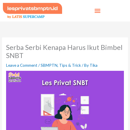
Skip
to
content
Serba Serbi Kenapa Harus Ikut Bimbel
SNBT
Leave a Comment
/
SBMPTN
,
Tips & Trick
/ By
Tika