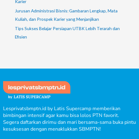
Karier
Jurusan Administrasi Bisnis: Gambaran Lengkap, Mata
Kuliah, dan Prospek Karier yang Menjanjikan
Tips Sukses Belajar Persiapan UTBK Lebih Terarah dan
Efisien
Lesprivatsbmptn.id by Latis Supercamp memberikan
bimbingan intensif agar kamu bisa lolos PTN favorit.
Segera daftarkan dirimu dan mari bersama-sama buka pintu
kesuksesan dengan menaklukkan SBMPTN!