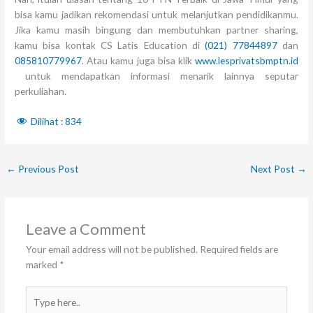
bisa kamu jadikan rekomendasi untuk melanjutkan pendidikanmu.
Jika kamu masih bingung dan membutuhkan partner sharing,
kamu bisa kontak CS Latis Education di
(021) 77844897
dan
085810779967
. Atau kamu juga bisa klik
www.lesprivatsbmptn.id
untuk mendapatkan informasi menarik lainnya seputar
perkuliahan.
Dilihat :
834
←
Previous Post
Next Post
→
Leave a Comment
Your email address will not be published.
Required fields are
marked
*
Type
here..