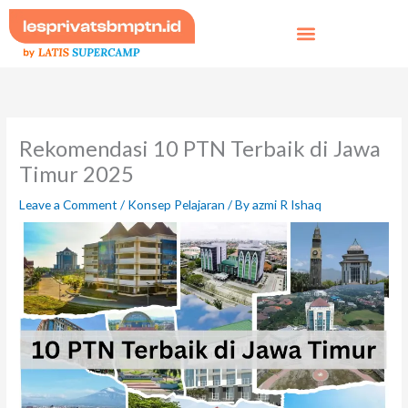
Skip
to
content
Rekomendasi 10 PTN Terbaik di Jawa
Timur 2025
Leave a Comment
/
Konsep Pelajaran
/ By
azmi R Ishaq