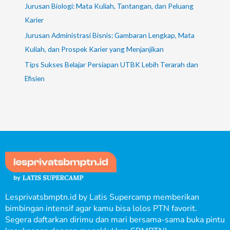
Jurusan Biologi: Mata Kuliah, Tantangan, dan Peluang
Karier
Jurusan Administrasi Bisnis: Gambaran Lengkap, Mata
Kuliah, dan Prospek Karier yang Menjanjikan
Tips Sukses Belajar Persiapan UTBK Lebih Terarah dan
Efisien
Lesprivatsbmptn.id by Latis Supercamp memberikan
bimbingan intensif agar kamu bisa lolos PTN favorit.
Segera daftarkan dirimu dan mari bersama-sama buka pintu