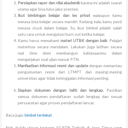
Persiapkan rapor dan nilai akademik
karena ini adalah syarat
utama agar bisa lulus jalur prestasi.
Ikut bimbingan belajar dan les privat
walaupun kamu
merasa bisa belajar secara mandiri. Kadang kala, kamu pasti
merasa stuck dalam belajar. So, ikut bimbel adalah salah
satu cara untuk mengatasi burn out ketika belajar.
Kamu harus memahami
materi UTBK dengan baik
. Pelajari
materinya secara mendalam. Lakukan juga latihan secara
real time demi membangun kebiasaanmu dalam
mengerjakan soal ujian masuk PTN.
Manfaatkan informasi resmi dan update
dengan memantau
pengumuman resmi dari LTMPT dan masing-masing
universitas agar tidak ketinggalan informasi penting.
Siapkan dokumen dengan teliti dan lengkap.
Pastikan
semua dokumen pendaftaran sudah lengkap dan sesuai
persyaratan agar proses pendaftaran lancar.
Baca juga:
bimbel terdekat
Nah, itulah ulasan tentang 10 PTN Terbaik di Jawa Timur yang