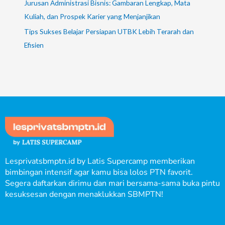
Jurusan Administrasi Bisnis: Gambaran Lengkap, Mata
Kuliah, dan Prospek Karier yang Menjanjikan
Tips Sukses Belajar Persiapan UTBK Lebih Terarah dan
Efisien
Lesprivatsbmptn.id by Latis Supercamp memberikan
bimbingan intensif agar kamu bisa lolos PTN favorit.
Segera daftarkan dirimu dan mari bersama-sama buka pintu
kesuksesan dengan menaklukkan SBMPTN!