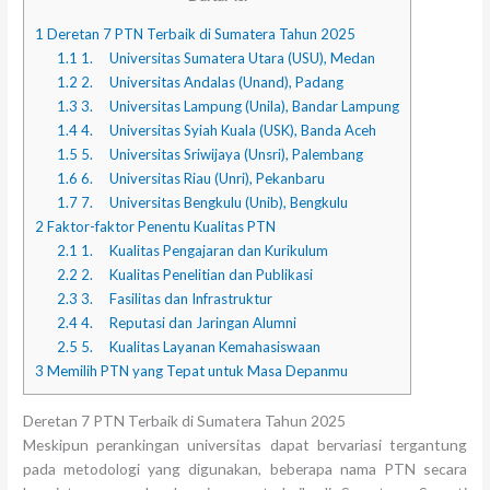
1
Deretan 7 PTN Terbaik di Sumatera Tahun 2025
1.1
1. Universitas Sumatera Utara (USU), Medan
1.2
2. Universitas Andalas (Unand), Padang
1.3
3. Universitas Lampung (Unila), Bandar Lampung
1.4
4. Universitas Syiah Kuala (USK), Banda Aceh
1.5
5. Universitas Sriwijaya (Unsri), Palembang
1.6
6. Universitas Riau (Unri), Pekanbaru
1.7
7. Universitas Bengkulu (Unib), Bengkulu
2
Faktor-faktor Penentu Kualitas PTN
2.1
1. Kualitas Pengajaran dan Kurikulum
2.2
2. Kualitas Penelitian dan Publikasi
2.3
3. Fasilitas dan Infrastruktur
2.4
4. Reputasi dan Jaringan Alumni
2.5
5. Kualitas Layanan Kemahasiswaan
3
Memilih PTN yang Tepat untuk Masa Depanmu
Deretan 7 PTN Terbaik di Sumatera Tahun 2025
Meskipun perankingan universitas dapat bervariasi tergantung
pada metodologi yang digunakan, beberapa nama PTN secara