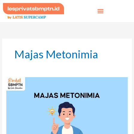
Skip
to
content
Majas Metonimia
Majas
Metonimia