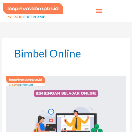
Skip
to
content
Bimbel Online
Keuntungan
Mengikuti
Bimbingan
Belajar
Online
untuk
Persiapan
Ujian