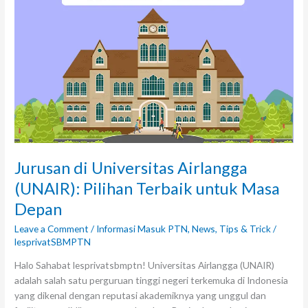
Airlangga
(UNAIR):
Pilihan
Terbaik
untuk
Masa
Depan
Jurusan di Universitas Airlangga
(UNAIR): Pilihan Terbaik untuk Masa
Depan
Leave a Comment
/
Informasi Masuk PTN
,
News
,
Tips & Trick
/
lesprivatSBMPTN
Halo Sahabat lesprivatsbmptn! Universitas Airlangga (UNAIR)
adalah salah satu perguruan tinggi negeri terkemuka di Indonesia
yang dikenal dengan reputasi akademiknya yang unggul dan