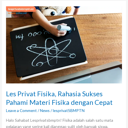
Les
Privat
Fisika,
Rahasia
Sukses
Pahami
Materi
Fisika
dengan
Cepat
Les Privat Fisika, Rahasia Sukses
Pahami Materi Fisika dengan Cepat
Leave a Comment
/
News
/
lesprivatSBMPTN
Halo Sahabat Lesprivatsbmptn! Fisika adalah salah satu mata
pelajaran yang sering kali dianggap sulit oleh banyak siswa.