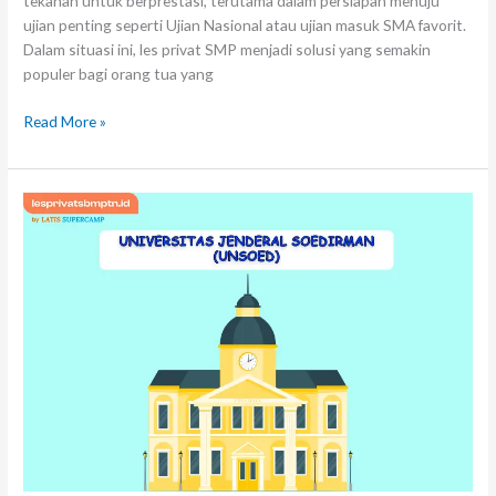
tekanan untuk berprestasi, terutama dalam persiapan menuju
ujian penting seperti Ujian Nasional atau ujian masuk SMA favorit.
Dalam situasi ini, les privat SMP menjadi solusi yang semakin
populer bagi orang tua yang
Read More »
Universitas
Jenderal
Soedirman
(UNSOED):
Pilihan
Tepat
untuk
Masa
Depan
Gemilang