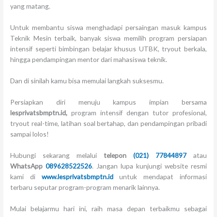
yang matang.
Untuk membantu siswa menghadapi persaingan masuk kampus
Teknik Mesin terbaik, banyak siswa memilih program persiapan
intensif seperti bimbingan belajar khusus UTBK, tryout berkala,
hingga pendampingan mentor dari mahasiswa teknik.
Dan di sinilah kamu bisa memulai langkah suksesmu.
Persiapkan diri menuju kampus impian bersama
lesprivatsbmptn.id,
program intensif dengan tutor profesional,
tryout real-time, latihan soal bertahap, dan pendampingan pribadi
sampai lolos!
Hubungi sekarang melalui
t
elepon
(021) 77844897
atau
WhatsApp
089628522526
. Jangan lupa kunjungi website resmi
kami di
www.lesprivatsbmptn.id
untuk mendapat informasi
terbaru seputar program-program menarik lainnya.
Mulai belajarmu hari ini, raih masa depan terbaikmu sebagai