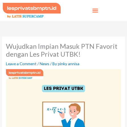
Skip
to
content
Wujudkan Impian Masuk PTN Favorit
dengan Les Privat UTBK!
Leave a Comment
/
News
/ By
pinky annisa