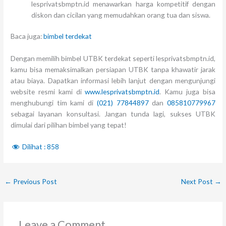
lesprivatsbmptn.id menawarkan harga kompetitif dengan
diskon dan cicilan yang memudahkan orang tua dan siswa.
Baca juga:
bimbel terdekat
Dengan memilih bimbel UTBK terdekat seperti lesprivatsbmptn.id,
kamu bisa memaksimalkan persiapan UTBK tanpa khawatir jarak
atau biaya. Dapatkan informasi lebih lanjut dengan mengunjungi
website resmi kami di
www.lesprivatsbmptn.id
. Kamu juga bisa
menghubungi tim kami di
(021) 77844897
dan
085810779967
sebagai layanan konsultasi. Jangan tunda lagi, sukses UTBK
dimulai dari pilihan bimbel yang tepat!
Dilihat :
858
←
Previous Post
Next Post
→
Leave a Comment