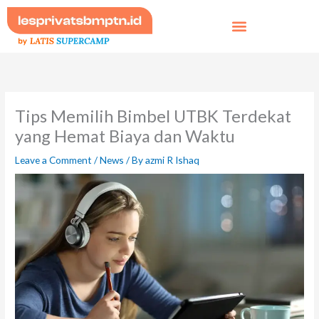
Skip
to
content
Tips Memilih Bimbel UTBK Terdekat
yang Hemat Biaya dan Waktu
Leave a Comment
/
News
/ By
azmi R Ishaq