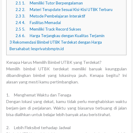
2.1
1. Memiliki Tutor Berpengalaman
2.2
2. Materi Terupdate Sesuai Kisi-Kisi UTBK Terbaru
2.3
3. Metode Pembelajaran Interaktif
2.4
4. Fasilitas Memadai
2.5
5. Memiliki Track Record Sukses
2.6
6. Harga Terjangkau dengan Kualitas Terjamin
3
Rekomendasi Bimbel UTBK Terdekat dengan Harga
Bersahabat: lesprivatsbmptn.id
Kenapa Harus Memilih Bimbel UTBK yang Terdekat?
Memilih bimbel UTBK terdekat memiliki banyak keunggulan
dibandingkan bimbel yang lokasinya jauh. Kenapa begitu? Ini
alasan yang mesti kamu pertimbangkan.
1. Menghemat Waktu dan Tenaga
Dengan lokasi yang dekat, kamu tidak perlu menghabiskan waktu
berjam-jam di perjalanan. Waktu yang biasanya terbuang di jalan
bisa dialihkan untuk belajar lebih banyak atau beristirahat.
2. Lebih Fleksibel terhadap Jadwal