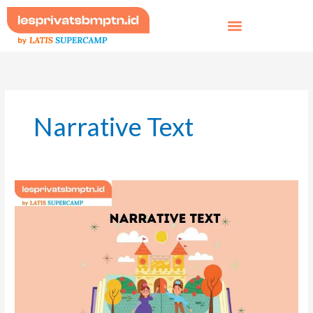
Skip
to
content
Narrative Text
Narrative
Text:
Jenis,
Unsur
&
Strukturnya