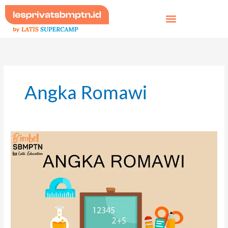
Skip
to
content
Angka Romawi
Asal
Usul
dan
Penerapan
Angka
Romawi