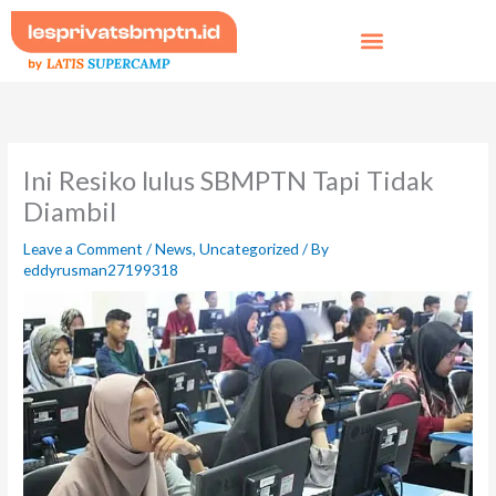
Skip
to
content
Ini Resiko lulus SBMPTN Tapi Tidak
Diambil
Leave a Comment
/
News
,
Uncategorized
/ By
eddyrusman27199318