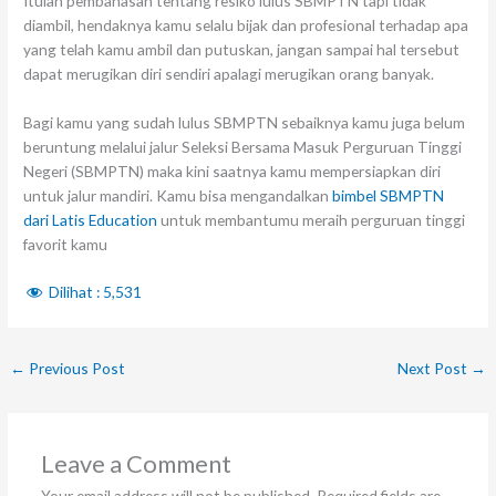
Itulah pembahasan tentang resiko lulus SBMPTN tapi tidak
diambil, hendaknya kamu selalu bijak dan profesional terhadap apa
yang telah kamu ambil dan putuskan, jangan sampai hal tersebut
dapat merugikan diri sendiri apalagi merugikan orang banyak.
Bagi kamu yang sudah lulus SBMPTN sebaiknya kamu juga belum
beruntung melalui jalur Seleksi Bersama Masuk Perguruan Tinggi
Negeri (SBMPTN) maka kini saatnya kamu mempersiapkan diri
untuk jalur mandiri. Kamu bisa mengandalkan
bimbel SBMPTN
dari Latis Education
untuk membantumu meraih perguruan tinggi
favorit kamu
Dilihat :
5,531
←
Previous Post
Next Post
→
Leave a Comment
Your email address will not be published.
Required fields are