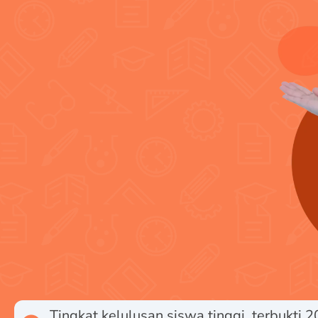
Tingkat kelulusan siswa tinggi, terbukti 2