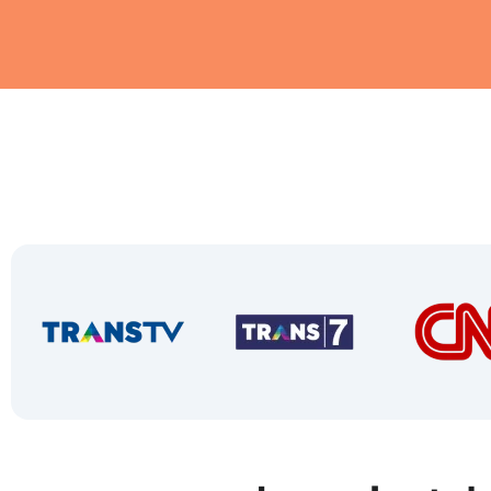
Les UTBK
Murah
UTBK SNBT, SIMAK UI,
UTUL UGM, SM ITB, SM
UNPAD, dan ujian
Mandiri PTN lainnya.
Daftar Sekarang