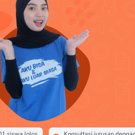
01 siswa lolos
Konsultasi jurusan denga