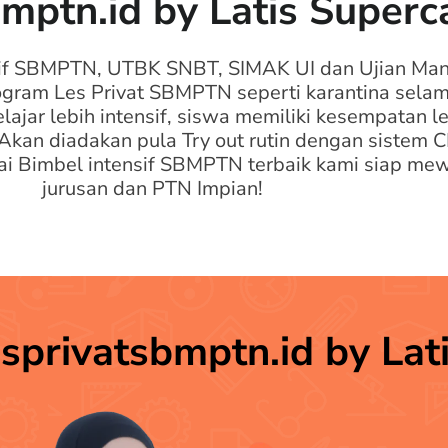
bmptn.id by Latis Super
if SBMPTN, UTBK SNBT, SIMAK UI dan Ujian Mand
am Les Privat SBMPTN seperti karantina selama 30
lajar lebih intensif, siswa memiliki kesempatan 
kan diadakan pula Try out rutin dengan sistem 
 Bimbel intensif SBMPTN terbaik kami siap mew
jurusan dan PTN Impian!
sprivatsbmptn.id by La