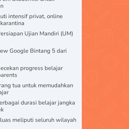
an
i intensif privat, online
 karantina
ersiapan Ujian Mandiri (UM)
ew Google Bintang 5 dari
gecekan progress belajar
parents
orang tua untuk memudahkan
ajar
berbagai durasi belajar jangka
ek
 luas meliputi seluruh wilayah