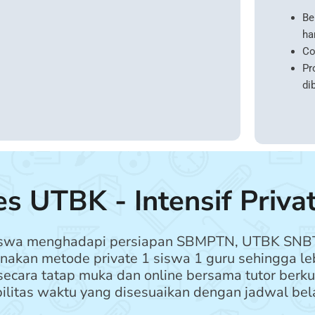
Be
ha
Co
Pr
di
es UTBK - Intensif Priva
 siswa menghadapi persiapan SBMPTN, UTBK SNBT
kan metode private 1 siswa 1 guru sehingga leb
cara tatap muka dan online bersama tutor berkual
ilitas waktu yang disesuaikan dengan jadwal bela