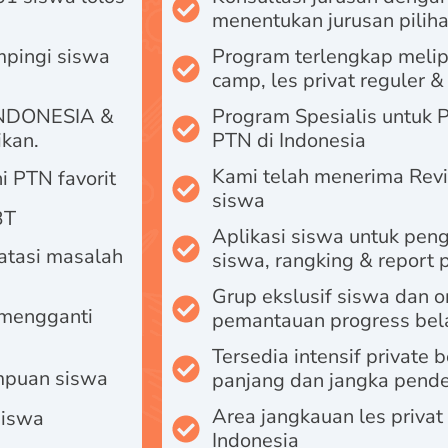
menentukan jurusan pilih
pingi siswa
Program terlengkap meliput
camp, les privat reguler &
INDONESIA &
Program Spesialis untuk P
ikan.
PTN di Indonesia
Kami telah menerima Revi
i PTN favorit
siswa
BT
Aplikasi siswa untuk pen
atasi masalah
siswa, rangking & report 
Grup ekslusif siswa dan 
 mengganti
pemantauan progress bel
Tersedia intensif private 
mpuan siswa
panjang dan jangka pend
Area jangkauan les privat
siswa
Indonesia