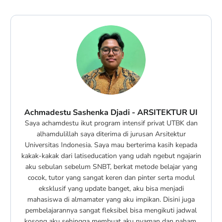
Achmadestu Sashenka Djadi - ARSITEKTUR UI
Saya achamdestu ikut program intensif privat UTBK dan
alhamdulillah saya diterima di jurusan Arsitektur
Universitas Indonesia. Saya mau berterima kasih kepada
kakak-kakak dari latiseducation yang udah ngebut ngajarin
aku sebulan sebelum SNBT, berkat metode belajar yang
cocok, tutor yang sangat keren dan pinter serta modul
eksklusif yang update banget, aku bisa menjadi
mahasiswa di almamater yang aku impikan. Disini juga
pembelajarannya sangat fleksibel bisa mengikuti jadwal
kosong aku sehingga membuat aku nyaman dan paham.