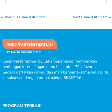
←
Previous ElementsKit item
Next ElementsKit item
→
Lesprivatsbmptn.id by Latis Supercamp memberikan
bimbingan intensif agar kamu bisa lolos PTN favorit.
Segera daftarkan dirimu dan mari bersama-sama buka pintu
kesuksesan dengan menaklukkan SBMPTN!
PROGRAM TERBAIK