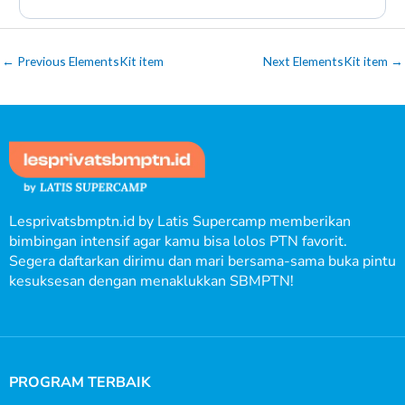
←
Previous ElementsKit item
Next ElementsKit item
→
Lesprivatsbmptn.id by Latis Supercamp memberikan
bimbingan intensif agar kamu bisa lolos PTN favorit.
Segera daftarkan dirimu dan mari bersama-sama buka pintu
kesuksesan dengan menaklukkan SBMPTN!
PROGRAM TERBAIK